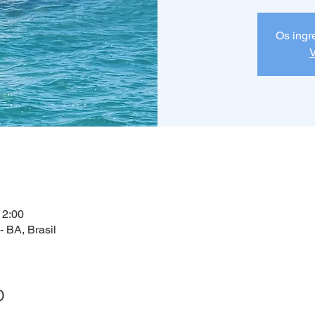
Os ingr
V
l
12:00
 BA, Brasil
o