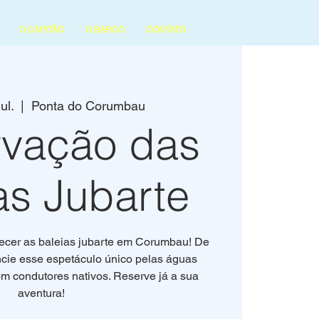
O CAPITÃO
O BARCO
CONTATO
ul.
  |  
Ponta do Corumbau
vação das
as Jubarte
ecer as baleias jubarte em Corumbau! De
ncie esse espetáculo único pelas águas
com condutores nativos. Reserve já a sua