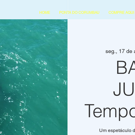
HOME
PONTA DO CORUMBAU
COMPRE AQUI
seg., 17 de 
B
J
Tempo
Um espetáculo d