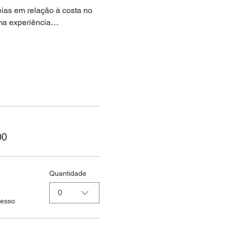
ias em relação à costa no 
uma experiência…
00
Quantidade
0
resso