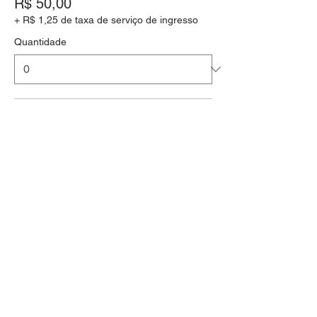
R$ 50,00
+ R$ 1,25 de taxa de serviço de ingresso
Quantidade
DE 6 A 9 ANOS
R$ 175,00
+ R$ 4,38 de taxa de serviço de ingresso
Quantidade
Total
R$ 0,00
Checkout