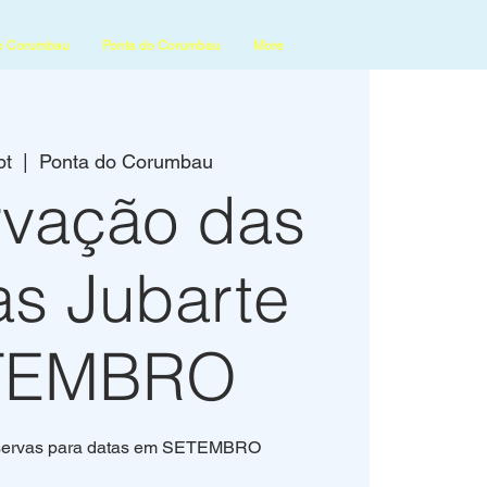
o Corumbau
Ponta do Corumbau
More
pt
  |  
Ponta do Corumbau
vação das
as Jubarte
TEMBRO
eservas para datas em SETEMBRO