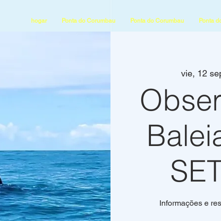
hogar
Ponta do Corumbau
Ponta do Corumbau
Ponta d
vie, 12 se
Obser
Balei
SE
Informações e r