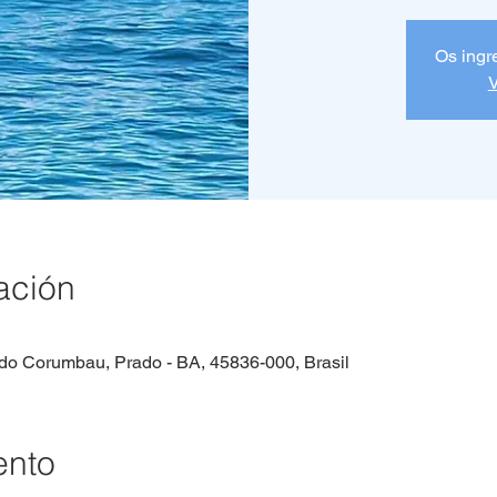
Os ingr
V
ación
do Corumbau, Prado - BA, 45836-000, Brasil
ento