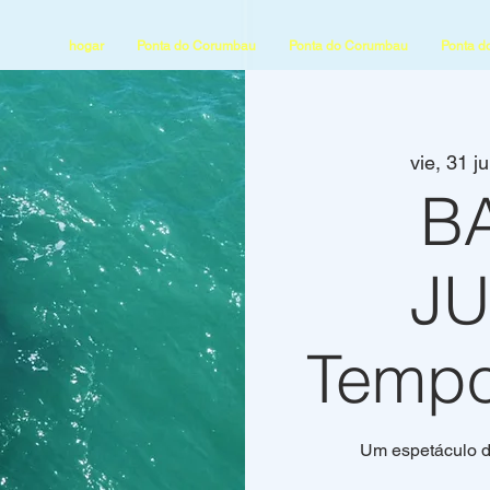
hogar
Ponta do Corumbau
Ponta do Corumbau
Ponta d
vie, 31 ju
B
J
Tempo
Um espetáculo d