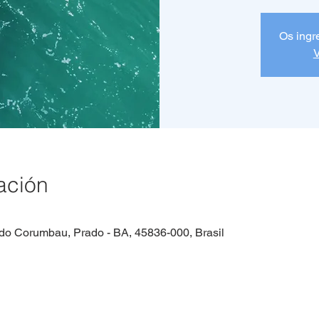
Os ingr
V
ación
do Corumbau, Prado - BA, 45836-000, Brasil