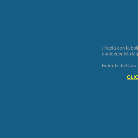
¡Habla con la bal
cantodabaleia@
Estrada do Coru
CLI