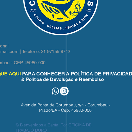
lena!
gmail.com
| Teléfono: 21 97155 8742
mbau - CEP 45980-000
QUE AQUI
PARA CONHECER A POLÍTICA DE PRIVACIDA
& Política de Devolução e Reembolso
Avenida Ponta de Corumbau, s/n - Corumbau -
Prado/BA - Cep: 45980-000
© Bienvenidos a Bahía. Por
OFICINA DE
TRABAJO DURO