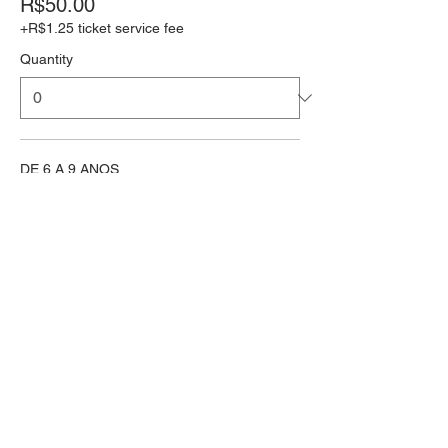
R$50.00
+R$1.25 ticket service fee
Quantity
DE 6 A 9 ANOS
R$175.00
+R$4.38 ticket service fee
Quantity
Total
R$0.00
Checkout